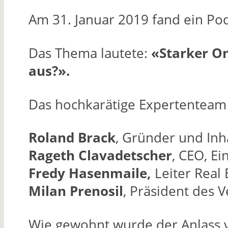
Am 31. Januar 2019 fand ein Pod
Das Thema lautete:
«
Starker On
aus?
».
Das hochkarätige Expertenteam 
Roland Brack
, Gründer und In
Rageth Clavadetscher
, CEO, E
Fredy Hasenmaile,
Leiter Real 
Milan Prenosil
, Präsident des 
Wie gewohnt wurde der Anlass