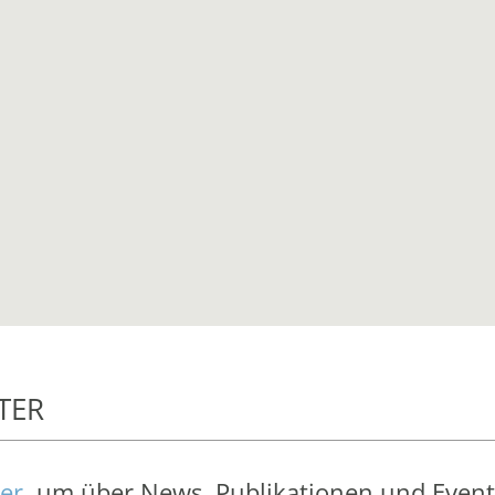
TER
er
, um über News, Publikationen und Event